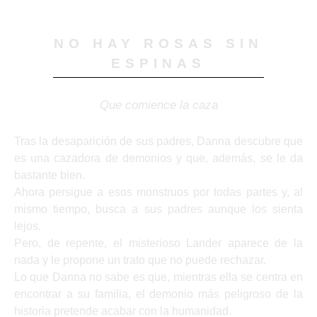
NO HAY ROSAS SIN
ESPINAS
Que comience la caza
Tras la desaparición de sus padres, Danna descubre que
es una cazadora de demonios y que, además, se le da
bastante bien.
Ahora persigue a esos monstruos por todas partes y, al
mismo tiempo, busca a sus padres aunque los sienta
lejos.
Pero, de repente, el misterioso Lander aparece de la
nada y le propone un trato que no puede rechazar.
Lo que Danna no sabe es que, mientras ella se centra en
encontrar a su familia, el demonio más peligroso de la
historia pretende acabar con la humanidad.