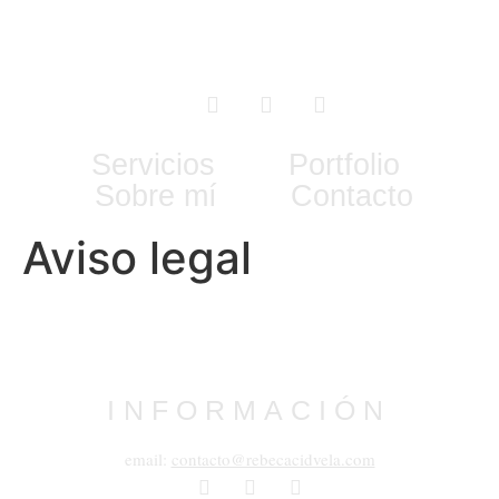
Servicios
Portfolio
Sobre mí
Contacto
Aviso legal
INFORMACIÓN
email:
contacto@rebecacidvela.com